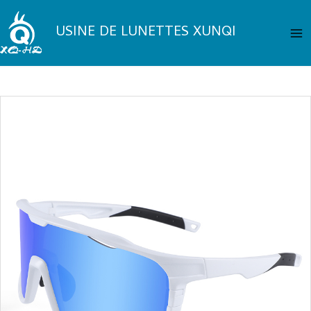
Aller
Me
au
USINE DE LUNETTES XUNQI
pri
contenu